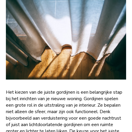
Hoe kartonnen dozen helpen
bij veilig plantentransport
Niet gecategoriseerd
|
2 februari 2026
Slimme verpakkingen voor
eten en drinken op het
Niet gecategoriseerd
|
2 februari 2026
terras
Slimme verpakkingen voor
eten en drinken op het
terras
Lees meer nieuws
Lees meer nieuws
Het kiezen van de juiste gordijnen is een belangrijke stap
bij het inrichten van je nieuwe woning. Gordijnen spelen
een grote rol in de uitstraling van je interieur. Ze bepalen
niet alleen de sfeer, maar zijn ook functioneel. Denk
bijvoorbeeld aan verduistering voor een goede nachtrust
of juist aan lichtdoorlatende gordijnen om een ruimte
groter en lichter te laten lijken. De keuze voor het juiste