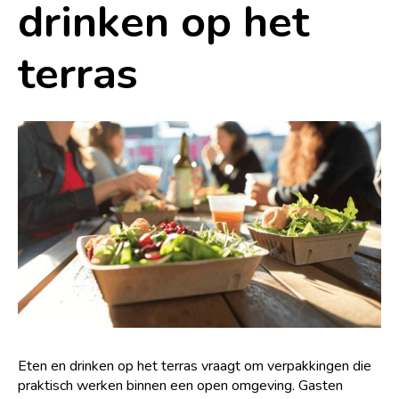
drinken op het
Hoe kartonnen dozen helpen
bij veilig plantentransport
Niet gecategoriseerd
|
2 februari 2026
terras
Slimme verpakkingen voor
eten en drinken op het
Niet gecategoriseerd
|
2 februari 2026
terras
Slimme verpakkingen voor
eten en drinken op het
terras
Lees meer nieuws
Lees meer nieuws
Eten en drinken op het terras vraagt om verpakkingen die
praktisch werken binnen een open omgeving. Gasten